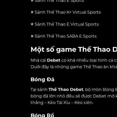
⭐️
Sảnh Thể Thao E Sports
⭐️
Sảnh Thể Thao K+ Virtual Sports
⭐️
Sảnh Thể Thao E Virtual Sports
⭐️
Sảnh Thể Thao SABA E Sports
Một số game Thể Thao D
Nhà cái
Debet
có khá nhiều loại hình cá 
Dưới đây là những game Thể Thao ăn khá
Bóng Đá
Tại sảnh
Thể Thao Debet
, bộ môn Bóng Đá
bóng đá lớn nhỏ đều sẽ được Debet mở k
thắng – Kèo Tài Xỉu – Kèo xiên.
Bóng Rổ