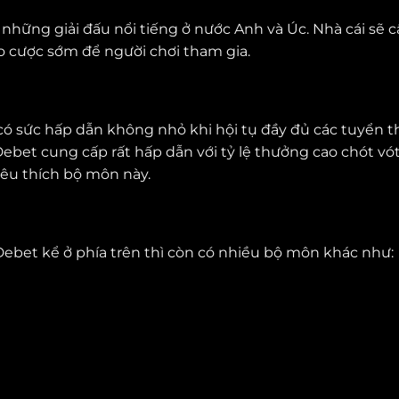
những giải đấu nổi tiếng ở nước Anh và Úc. Nhà cái sẽ 
èo cược sớm để người chơi tham gia.
có sức hấp dẫn không nhỏ khi hội tụ đầy đủ các tuyển t
Debet cung cấp rất hấp dẫn với tỷ lệ thưởng cao chót vót
yêu thích bộ môn này.
bet kể ở phía trên thì còn có nhiều bộ môn khác như: