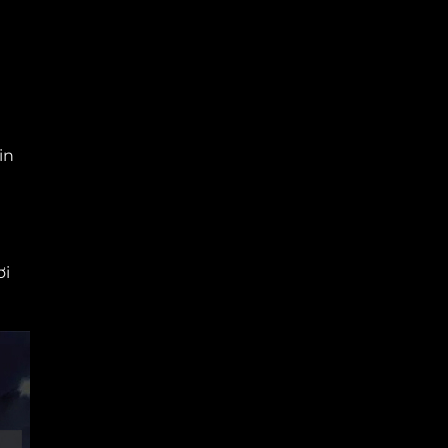
in
ơi