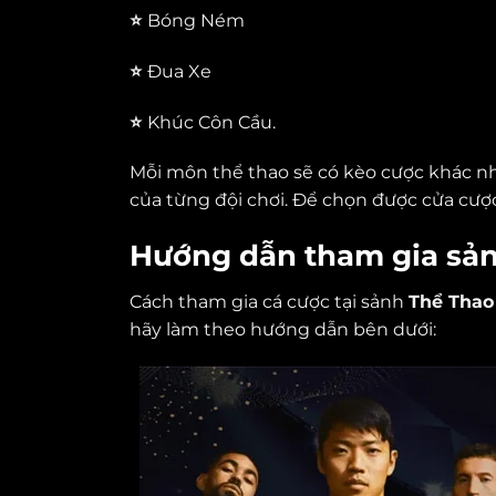
⭐️
Bóng Ném
⭐️
Đua Xe
⭐️
Khúc Côn Cầu.
Mỗi môn thể thao sẽ có kèo cược khác nha
của từng đội chơi. Để chọn được cửa cược
Hướng dẫn tham gia sả
Cách tham gia cá cược tại sảnh
Thể Thao
hãy làm theo hướng dẫn bên dưới: