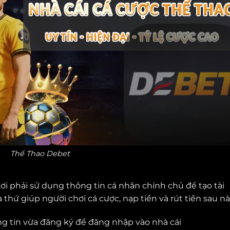
Thể Thao Debet
ơi phải sử dụng thông tin cá nhân chính chủ để tạo tài
à thứ giúp người chơi cá cược, nạp tiền và rút tiền sau nà
 tin vừa đăng ký để đăng nhập vào nhà cái