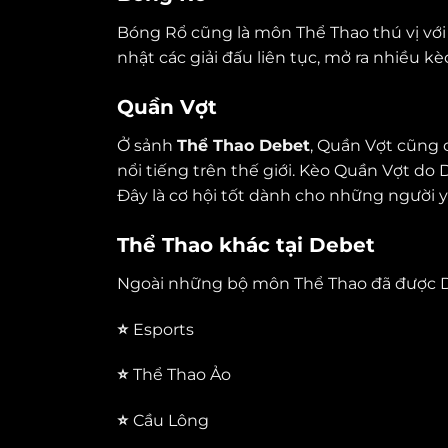
Bóng Rổ cũng là môn Thể Thao thú vị với 
nhật các giải đấu liên tục, mở ra nhiều k
Quần Vợt
Ở sảnh
Thể Thao Debet
, Quần Vợt cũng 
nổi tiếng trên thế giới. Kèo Quần Vợt do 
Đây là cơ hội tốt dành cho những người 
Thể Thao khác tại Debet
Ngoài những bộ môn Thể Thao đã được De
⭐️
Esports
⭐️
Thể Thao Ảo
⭐️
Cầu Lông