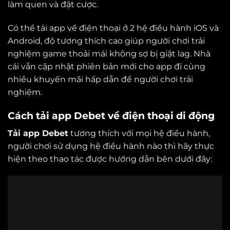
làm quen và đặt cược.
Có thể tải app về điện thoại ở 2 hệ điều hành iOS và
Android, độ tương thích cao giúp người chơi trải
nghiệm game thoải mái không sợ bị giật lag. Nhà
cái vẫn cập nhật phiên bản mới cho app đi cùng
nhiều khuyến mãi hấp dẫn để người chơi trải
nghiệm.
Cách tải app Debet về điện thoại di động
Tải app Debet
tương thích với mọi hệ điều hành,
người chơi sử dụng hệ điều hành nào thì hãy thực
hiện theo thao tác được hướng dẫn bên dưới đây: