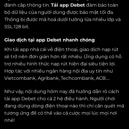
đánh cắp thông tin.
Tải app Debet
đảm bảo toàn
bộ dữ liệu của người dùng được bảo mật tối đa.
Thông bị được mã hoá dưới tường lửa nhiều lớp và
SSL 128 bit.
Giao dịch tại app Debet nhanh chóng
Khi tải app nhà cái về điện thoại, giao dịch nạp rút
sẽ trở nên đơn giản hơn rất nhiều. Ứng dụng có hỗ
trợ nhiều hình thức nạp rút hiện đại siêu tiện lợi.
Hợp tác với nhiều ngân hàng nội địa uy tín như
Vietcombank, Agribank, Techcombank, ACB….
Như vậy, nội dung hôm nay đã hướng dẫn rõ cách
tải app Debet cho cả 2 hệ điều hành. Người chơi
đang dùng dòng điện thoại nào thì chỉ cần quét mã
tương ứng để có thể vào cá cược mọi lúc mọi nơi
nhé!