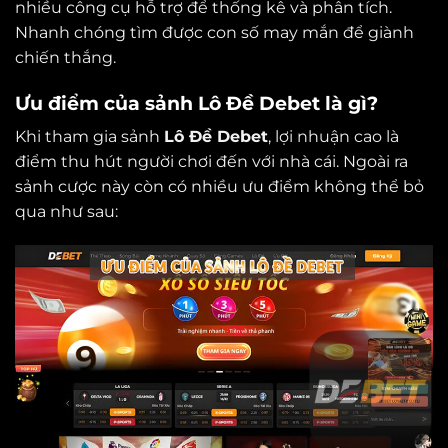
nhiều công cụ hỗ trợ để thống kê và phân tích.
Nhanh chóng tìm được con số may mắn để giành
chiến thắng.
Ưu điểm của sảnh Lô Đề Debet là gì?
Khi tham gia sảnh
Lô Đề Debet
, lợi nhuận cao là
điểm thu hút người chơi đến với nhà cái. Ngoài ra
sảnh cược này còn có nhiều ưu điểm không thể bỏ
qua như sau: