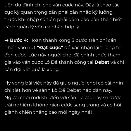
tiền dự định chi cho ván cược này. Đây là thao tác
cực kỳ quan trọng cần phải cân nhắc kỹ lưỡng,
trước khi nhập số tiền phải đảm bảo bản thân biết
cách quản lý vốn cá nhân hợp lý.
➡️
Bước 4:
Hoàn thành xong 3 bước trên chỉ cần
nhấn vào nút
“Đặt cược”
để xác nhận lại thông tin
đơn cược. Lúc này người chơi đã chính thức tham
gia vào ván cược Lô Đề thành công tại
Debet
và chỉ
cần đợi kết quả là xong.
Hy vọng bài viết này đã giúp người chơi có cái nhìn
chi tiết hơn về sảnh Lô Đề Debet hấp dẫn này.
Người chơi mới khi đến với sảnh cược này sẽ được
trải nghiệm không gian cược sang trọng và cơ hội
giành chiến thắng cao mỗi ngày nhé!