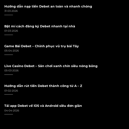
Hướng dẫn nạp tiền Debet an toàn và nhanh chóng
31-03-2026
Bật mí cách đăng ký Debet nhanh tại nhà
01-03-2026
Game Bài Debet – Chinh phục vũ trụ bài Tây
05-04-2026
Live Casino Debet – Sân chơi xanh chín siêu nóng bỏng
05-03-2026
Hướng dẫn rút tiền Debet thành công từ A – Z
01-02-2026
Tải app Debet về iOS và Android siêu đơn giản
04-04-2026