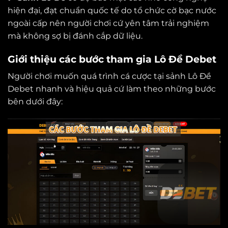
hiện đại, đạt chuẩn quốc tế do tổ chức cờ bạc nước
ngoài cấp nên người chơi cứ yên tâm trải nghiệm
mà không sợ bị đánh cắp dữ liệu.
Giới thiệu các bước tham gia Lô Đề Debet
Người chơi muốn quá trình cá cược tại sảnh Lô Đề
Debet nhanh và hiệu quả cứ làm theo những bước
bên dưới đây: