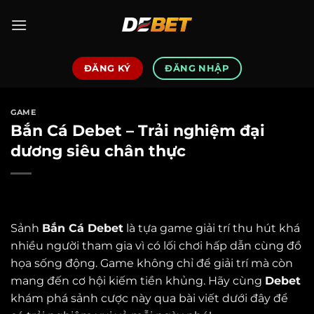
Bỏ
qua
nội
dung
ĐĂNG KÝ
ĐĂNG NHẬP
GAME
Bắn Cá Debet – Trải nghiệm đại
dương siêu chân thực
Sảnh
Bắn Cá Debet
là tựa game giải trí thu hút khá
nhiều người tham gia vì có lối chơi hấp dẫn cùng đồ
họa sống động. Game không chỉ để giải trí mà còn
mang đến cơ hội kiếm tiền khủng. Hãy cùng
Debet
khám phá sảnh cược này qua bài viết dưới đây để