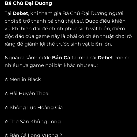
Bá Chủ Đại Dương
Tại
Debet
, khi tham gia Bá Chủ Đại Dương người
chơi sẽ trở thành bá chủ thật sự. Được điều khiển
vũ khí hiện đại để chinh phục sinh vật biển, điểm
độc đáo của game này là phải có chiến thuật chơi rõ
ràng để giành lợi thế trước sinh vật biển lớn.
Ngoài ra sảnh cược
Bắn Cá
tại nhà cái
Debet
còn có
nhiều tựa game nổi bật khác như sau:
⭐️
Men in Black
⭐️
Hải Huyền Thoại
⭐️
Không Lực Hoàng Gia
⭐️
Thợ Săn Khủng Long
⭐️
Bắn Cá Long Vương 2