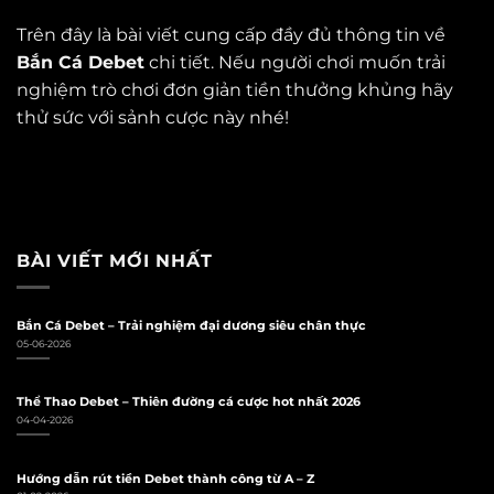
Trên đây là bài viết cung cấp đầy đủ thông tin về
Bắn Cá Debet
chi tiết. Nếu người chơi muốn trải
nghiệm trò chơi đơn giản tiền thưởng khủng hãy
thử sức với sảnh cược này nhé!
BÀI VIẾT MỚI NHẤT
Bắn Cá Debet – Trải nghiệm đại dương siêu chân thực
05-06-2026
Thể Thao Debet – Thiên đường cá cược hot nhất 2026
04-04-2026
Hướng dẫn rút tiền Debet thành công từ A – Z