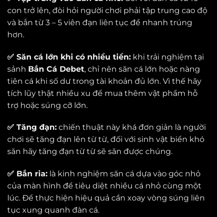
con trở lên, đòi hỏi người chơi phải tập trung cao độ
và bắn từ 3 – 5 viên đạn liên tục để nhanh trúng
hơn.
✅ Săn cá lớn khi có nhiều tiền:
khi trải nghiệm tại
sảnh
Bắn Cá Debet
, chỉ nên săn cá lớn hoặc nàng
tiên cá khi số dư trong tài khoản đủ lớn. Vì thế hãy
tích lũy thật nhiều xu để mua thêm vật phẩm hỗ
trợ hoặc súng cỡ lớn.
✅ Tăng đạn:
chiến thuật này khá đơn giản là người
chơi sẽ tăng đạn lên từ từ, đối với sinh vật biển khó
săn hãy tăng đạn từ từ sẽ săn được chúng.
✅ Bắn ria:
là kinh nghiệm săn cá dựa vào góc nhỏ
của màn hình để tiêu diệt nhiều cá nhỏ cùng một
lúc. Để thực hiện hiệu quả cần xoay vòng súng liên
tục xung quanh đàn cá.