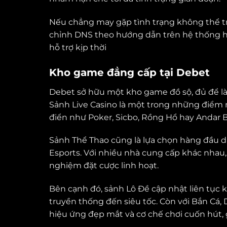
Nếu chẳng may gặp tình trạng không thể tru
chỉnh DNS theo hướng dẫn trên hệ thống ho
hỗ trợ kịp thời
Kho game đẳng cấp tại Debet
Debet sở hữu một kho game đồ sộ, đủ để làm
Sảnh Live Casino là một trong những điểm n
điển như Poker, Sicbo, Rồng Hổ hay Andar B
Sảnh Thể Thao cũng là lựa chọn hàng đầu d
Esports. Với nhiều nhà cung cấp khác nhau, 
nghiệm đặt cược linh hoạt.
Bên cạnh đó, sảnh Lô Đề cập nhật liên tục 
truyền thống đến siêu tốc. Còn với Bắn Cá
hiệu ứng đẹp mắt và cơ chế chơi cuốn hút, g