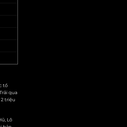
c tổ
Trải qua
2 triệu
Hũ, Lô
i bản,