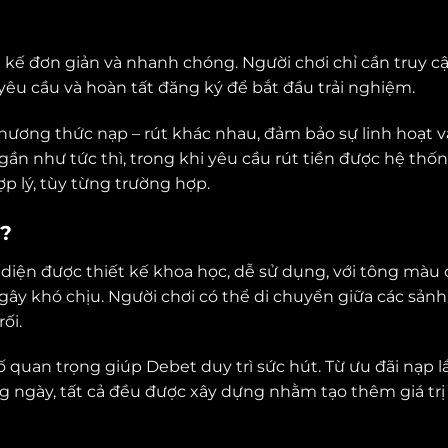
t kế đơn giản và nhanh chóng. Người chơi chỉ cần truy c
yêu cầu và hoàn tất đăng ký để bắt đầu trải nghiệm.
 phương thức nạp – rút khác nhau, đảm bảo sự linh hoạt 
gần như tức thì, trong khi yêu cầu rút tiền được hệ thố
p lý, tùy từng trường hợp.
i?
iện được thiết kế khoa học, dễ sử dụng, với tông màu
y khó chịu. Người chơi có thể di chuyển giữa các sản
ối.
 quan trọng giúp Debet duy trì sức hút. Từ ưu đãi nạp l
g ngày, tất cả đều được xây dựng nhằm tạo thêm giá trị