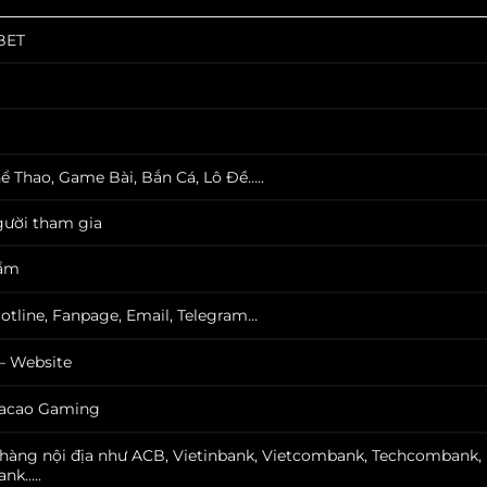
BET
hể Thao, Game Bài, Bắn Cá, Lô Đề…..
gười tham gia
hẩm
Hotline, Fanpage, Email, Telegram…
 – Website
acao Gaming
hàng nội địa như ACB, Vietinbank, Vietcombank, Techcombank,
ank…..