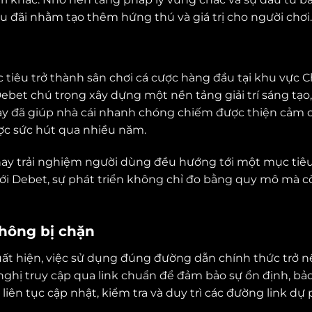
ưu đãi nhằm tạo thêm hứng thú và giá trị cho người chơi.
tiêu trở thành sân chơi cá cược hàng đầu tại khu vực C
Debet chú trọng xây dựng một nền tảng giải trí sáng tạo
 này đã giúp nhà cái nhanh chóng chiếm được thiện cảm 
ợc sức hút qua nhiều năm.
t hay trải nghiệm người dùng đều hướng tới một mục tiê
. Với Debet, sự phát triển không chỉ đo bằng quy mô mà 
hông bị chặn
uất hiện, việc sử dụng đúng đường dẫn chính thức trở n
ghị truy cập qua link chuẩn để đảm bảo sự ổn định, bả
iên tục cập nhật, kiểm tra và duy trì các đường link dự